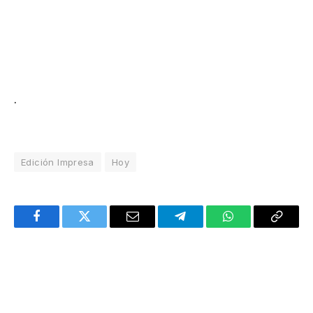
.
Edición Impresa
Hoy
Facebook
Twitter
Email
Telegram
WhatsApp
Copy
Link