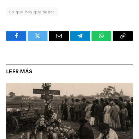
Lo que hay que saber
Facebook
Twitter
Email
Telegram
WhatsApp
Copy
Link
LEER MÁS