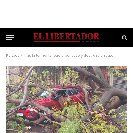
Portada
»
Tras la tormenta: otro árbol cayó y destrozó un auto