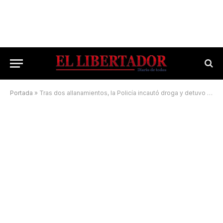
Portada
»
Tras dos allanamientos, la Policía incautó droga y detuvo a cinco sujetos