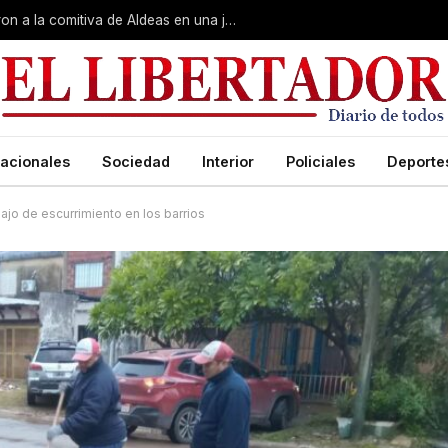
Gobierno, Unne y Arzobispado recibieron a la comitiva de Aldeas en una jornada de reuniones estratégicas
acionales
Sociedad
Interior
Policiales
Deporte
abajo de escurrimiento en los barrios