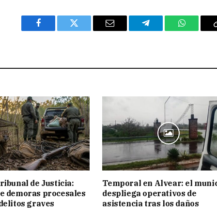
Facebook
Twitter
Email
Telegram
WhatsAp
ribunal de Justicia:
Temporal en Alvear: el muni
ue demoras procesales
despliega operativos de
delitos graves
asistencia tras los daños