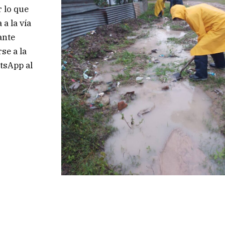
r lo que
a la vía
ante
se a la
tsApp al