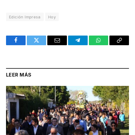
Edición Impresa
Hoy
Facebook
Twitter
Email
Telegram
WhatsApp
Copy
Link
LEER MÁS