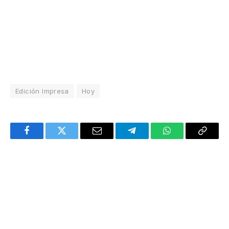
Edición Impresa
Hoy
Facebook
Twitter
Email
Telegram
WhatsApp
Copy
Link