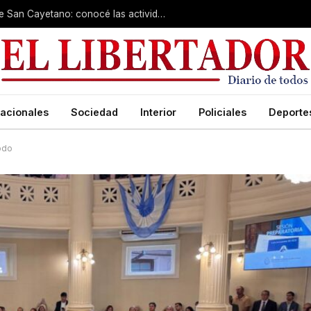
Cientos de fieles colman el santuario de San Cayetano: conocé las actividades de hoy
acionales
Sociedad
Interior
Policiales
Deporte
odo