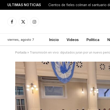
ULTIMAS NOTICIAS
Facebook
X
Instagram
(Twitter)
viernes, agosto 7
Inicio
Videos
Política
N
Portada
»
Transmisión en vivo: diputados juran por un nuevo peri