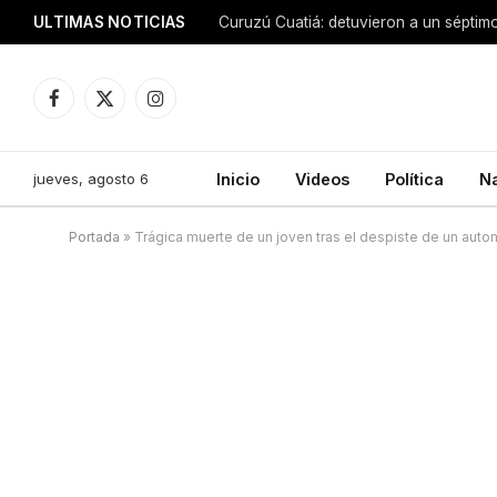
ULTIMAS NOTICIAS
Facebook
X
Instagram
(Twitter)
jueves, agosto 6
Inicio
Videos
Política
N
Portada
»
Trágica muerte de un joven tras el despiste de un auto