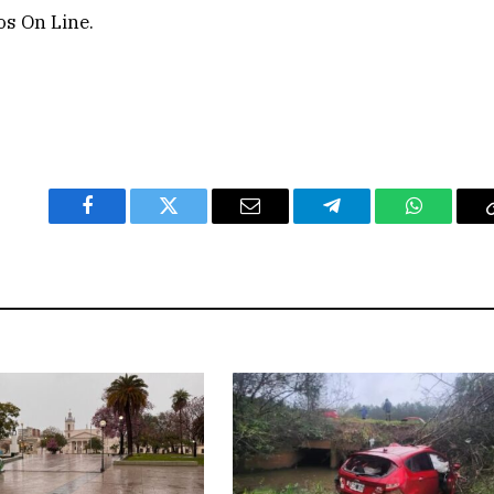
s On Line.
Facebook
Twitter
Email
Telegram
WhatsAp