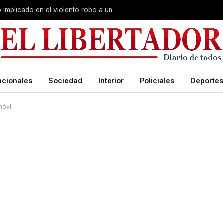
Curuzú Cuatiá: detuvieron a un séptimo implicado en el violento robo a una anciana
acionales
Sociedad
Interior
Policiales
Deportes
móvil