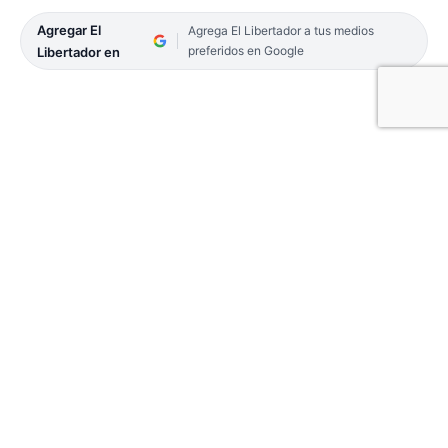
Agregar El
Agrega El Libertador a tus medios
preferidos en Google
Libertador en
Una pareja quedó detenida desde la tarde del
jueves, luego de que un grupo de oficiales de
Gendarmería descubriera que se movían en un
vehículo cargado de droga. Ambas personas
habían salido de la provincia de Misiones, iban con
destino a Buenos Aires y llevaban a su pequeño
hijo con ellos. Tenían en su poder casi 58 kilos de