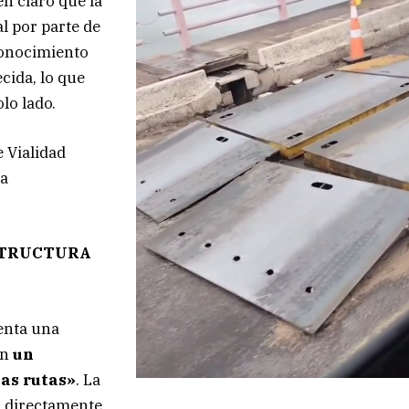
en claro que la
al por parte de
conocimiento
cida, lo que
lo lado.
e Vialidad
ta
STRUCTURA
renta una
on
un
las rutas»
. La
a directamente