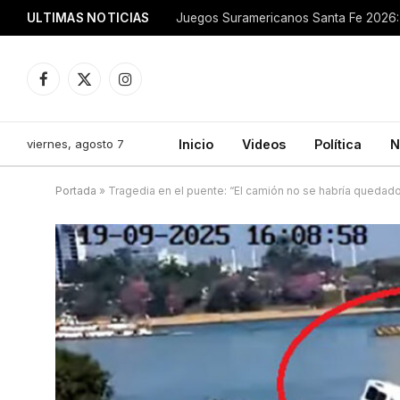
ULTIMAS NOTICIAS
Juegos Suramericanos Santa Fe 2026: 
Facebook
X
Instagram
(Twitter)
viernes, agosto 7
Inicio
Videos
Política
N
Portada
»
Tragedia en el puente: “El camión no se habría quedado