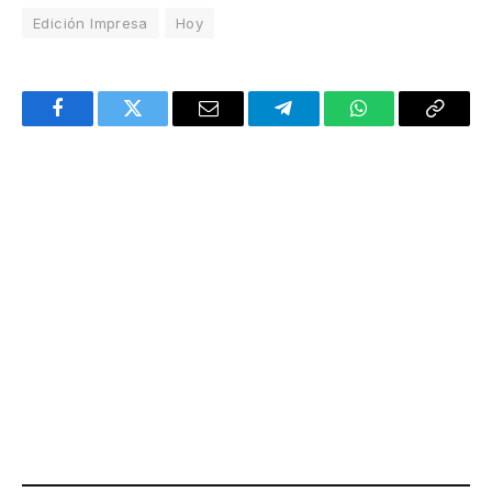
Edición Impresa
Hoy
Facebook
Twitter
Email
Telegram
WhatsApp
Copy
Link