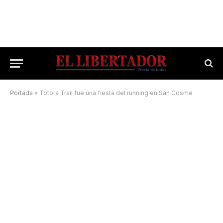
Portada
»
Totora Trail fue una fiesta del running en San Cosme