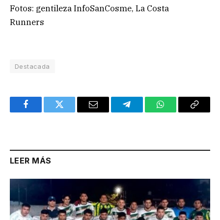
Fotos: gentileza InfoSanCosme, La Costa
Runners
Destacada
Facebook
Twitter
Email
Telegram
WhatsApp
Copy
Link
LEER MÁS