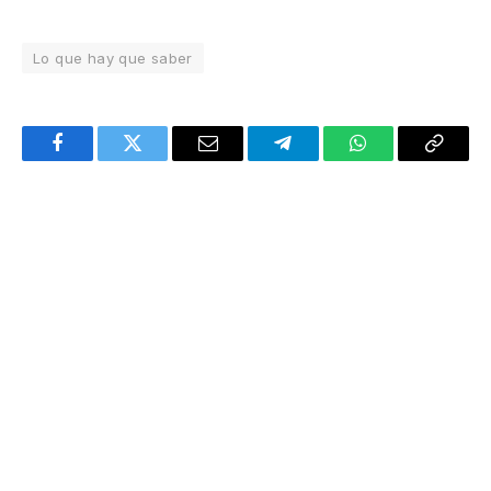
Lo que hay que saber
Facebook
Twitter
Email
Telegram
WhatsApp
Copy
Link