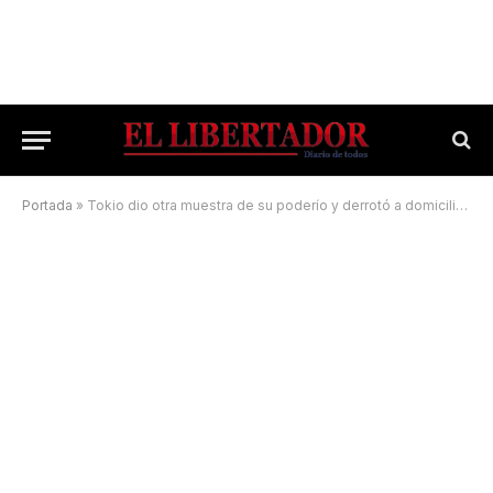
Portada
»
Tokio dio otra muestra de su poderío y derrotó a domicilio a Amad de Goya