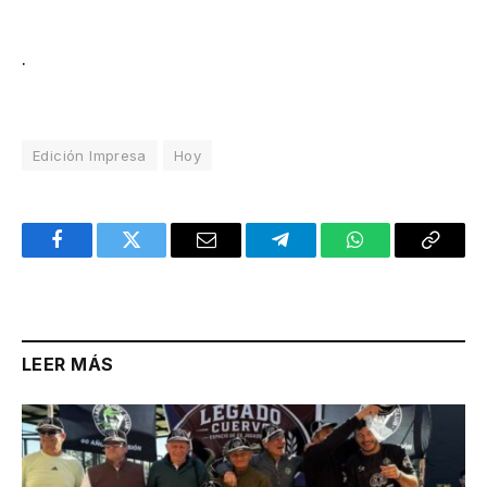
.
Edición Impresa
Hoy
Facebook
Twitter
Email
Telegram
WhatsApp
Copy
Link
LEER MÁS