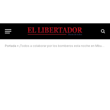
Portada
»
¡Todos a colaborar por los bomberos esta noche en Mburucuyá!