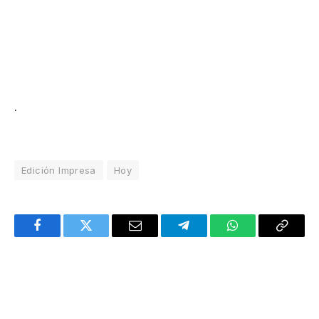
.
Edición Impresa
Hoy
Facebook
Twitter
Email
Telegram
WhatsApp
Copy
Link