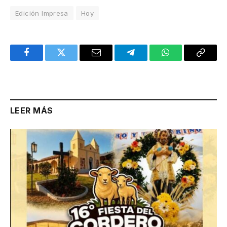
Edición Impresa
Hoy
Facebook
Twitter
Email
Telegram
WhatsApp
Copy
Link
LEER MÁS