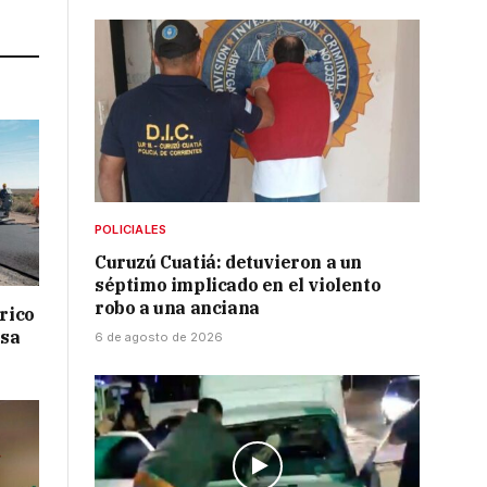
Link
POLICIALES
Curuzú Cuatiá: detuvieron a un
séptimo implicado en el violento
robo a una anciana
drico
isa
6 de agosto de 2026