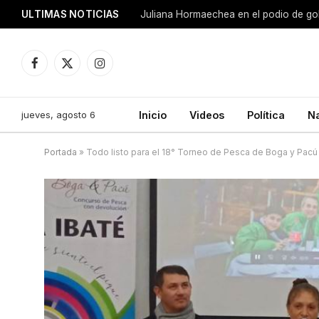
ULTIMAS NOTICIAS
Juliana Hormaechea en el podio de go
Facebook
X
Instagram
(Twitter)
jueves, agosto 6
Inicio
Videos
Política
N
Portada
»
Todo listo para el 18° Torneo de Pesca de Boga y Pacú 