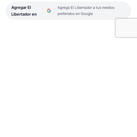
Agregar El
Agrega El Libertador a tus medios
preferidos en Google
Libertador en
En el marco de la semana del Torneo M15 en Azul,
Buenos Aires, este viernes será una jornada
especial para dicha ciudad y para todo el tenis
argentino: el azuleño Federico Delbonis tendrá su
partido de despedida frente a su amigo y
excompañero de Copa Davis, Leonardo Mayer.
El encuentro se disputará a las 19 horas en la