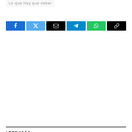
Lo que hay que saber
Facebook
Twitter
Email
Telegram
WhatsApp
Copy
Link