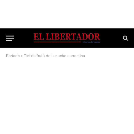
Portada
»
Tini disfrutó de la noche correntina