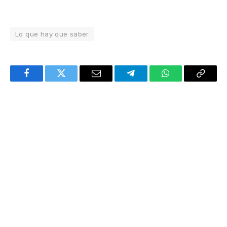
Lo que hay que saber
Facebook
Twitter
Email
Telegram
WhatsApp
Copy
Link