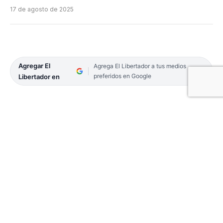
17 de agosto de 2025
Agregar El
Agrega El Libertador a tus medios
preferidos en Google
Libertador en
El candidato a Vicegobernador de ECO trazó
lineamientos de gestión, con fuertes
cuestionamientos al oficialismo. «Hay que pensar
en el desarrollo humano y técnico, no sólo en los