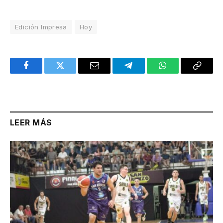
Edición Impresa
Hoy
Facebook
Twitter
Email
Telegram
WhatsApp
Copy
Link
LEER MÁS