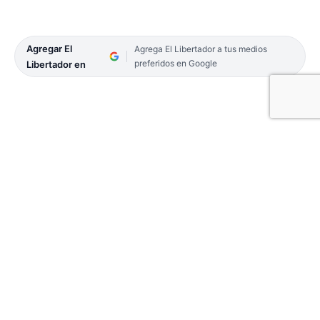
Agregar El
Agrega El Libertador a tus medios
preferidos en Google
Libertador en
Malvinas 1536 Viviendas superó a Don Bosco 53-
16 y finalizó la fase regular con rendimiento ideal
(6-0). Por su parte, Hércules hizo lo propio ante
Atlético El Tala 69-37. Ambos juegos fueron por la
sexta y última fecha de la fase clasificatoria del
Torneo Apertura 2024 de 1° División del