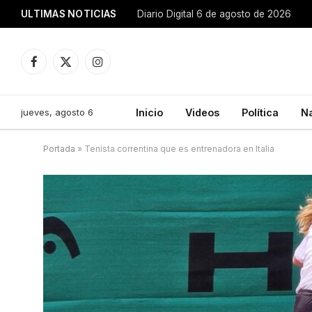
ULTIMAS NOTICIAS
Diario Digital 6 de agosto de 2026
Facebook
X
Instagram
(Twitter)
jueves, agosto 6
Inicio
Videos
Política
N
Portada
»
Tenista correntina que es entrenadora en Italia