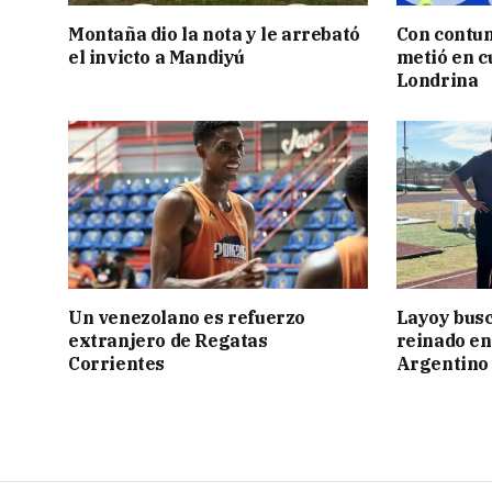
Montaña dio la nota y le arrebató
Con contun
el invicto a Mandiyú
metió en c
Londrina
Un venezolano es refuerzo
Layoy busc
extranjero de Regatas
reinado e
Corrientes
Argentino 