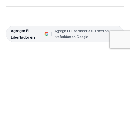
Agregar El
Agrega El Libertador a tus medios
preferidos en Google
Libertador en
Ya se conocen a los ocho protagonistas de la
tercera fase de la competencia organizada por el
club Belgrano, de la ciudad del Centro Sur de la
provincia, que nucleó cerca de 50 clubes. Luego de
los últimos partidos de octavos, se sortearon los