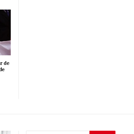
r de
de