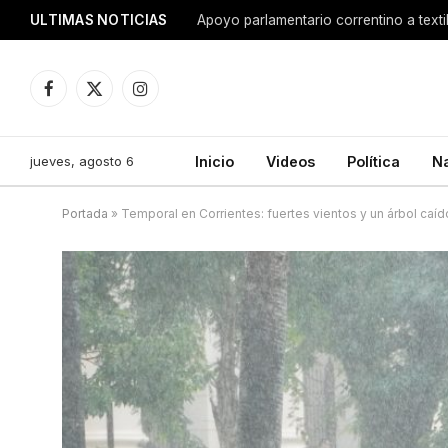
ULTIMAS NOTICIAS
Apoyo parlamentario correntino a texti
Facebook
X
Instagram
(Twitter)
jueves, agosto 6
Inicio
Videos
Política
N
Portada
»
Temporal en Corrientes: fuertes vientos y un árbol caíd