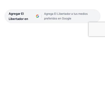
Agregar El
Agrega El Libertador a tus medios
preferidos en Google
Libertador en
El Servicio Meteorológico Nocional anticipó
temperaturas máximas de 41°. Según informaron,
la ola de calor se sentirá con mayor impacto los
primeros dos días hábiles de febrero. Las máximas
treparán a 40° C y se extenderán hasta el domingo
2.