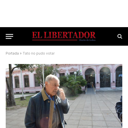
Portada
»
Tato no pudo votar