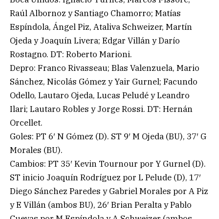
Raúl Albornoz y Santiago Chamorro; Matías
Espíndola, Ángel Piz, Ataliva Schweizer, Martín
Ojeda y Joaquín Livera; Edgar Villán y Darío
Rostagno. DT: Roberto Marioni.
Depro: Franco Rivasseau; Blas Valenzuela, Mario
Sánchez, Nicolás Gómez y Yair Gurnel; Facundo
Odello, Lautaro Ojeda, Lucas Peludé y Leandro
Ilari; Lautaro Robles y Jorge Rossi. DT: Hernán
Orcellet.
Goles: PT 6′ N Gómez (D). ST 9′ M Ojeda (BU), 37′ G
Morales (BU).
Cambios: PT 35′ Kevin Tournour por Y Gurnel (D).
ST inicio Joaquín Rodríguez por L Pelude (D), 17′
Diego Sánchez Paredes y Gabriel Morales por A Piz
y E Villán (ambos BU), 26′ Brian Peralta y Pablo
Cuevas por M Espíndola y A Schweizer (ambos