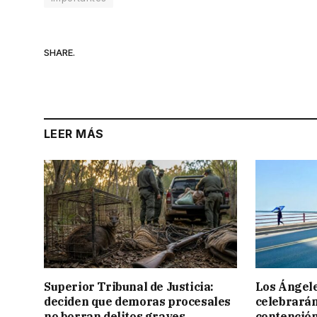
SHARE.
LEER MÁS
Superior Tribunal de Justicia:
Los Ángele
deciden que demoras procesales
celebrarán
no borran delitos graves
contención