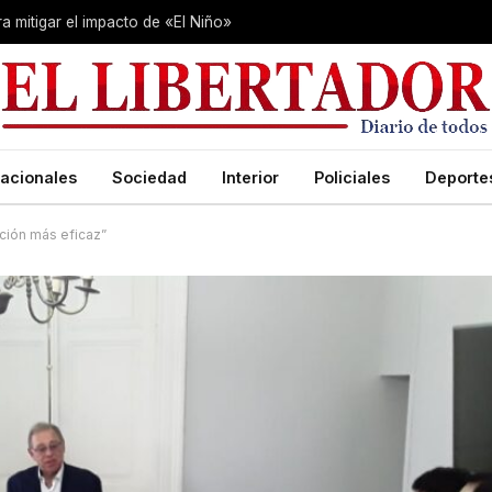
 mitigar el impacto de «El Niño»
acionales
Sociedad
Interior
Policiales
Deporte
ción más eficaz”