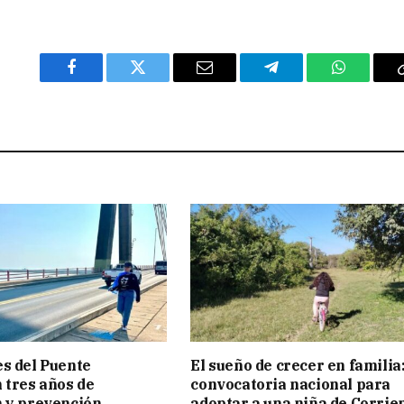
Facebook
Twitter
Email
Telegram
WhatsAp
s del Puente
El sueño de crecer en familia
 tres años de
convocatoria nacional para
 y prevención
adoptar a una niña de Corrie