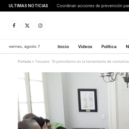
ULTIMAS NOTICIAS
Coordinan acciones de prevención para
Facebook
X
Instagram
(Twitter)
viernes, agosto 7
Inicio
Videos
Política
N
Portada
»
Tassano: “El periodismo es la herramienta de comunica