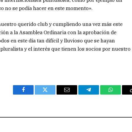
os internacionales puntuables, como por ejemplo un
so no se podía hacer en este momento».
 nuestro querido club y cumpliendo una vez más este
ación a la Asamblea Ordinaria con la aprobación de
s en este día tan difícil y lluvioso que se hayan
luralista y el interés que tienen los socios por nuestro
Facebook
Twitter
Email
Telegram
WhatsAp