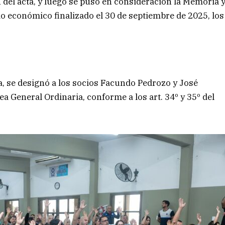
n del acta, y luego se puso en consideración la Memoria 
io económico finalizado el 30 de septiembre de 2025, los
a, se designó a los socios Facundo Pedrozo y José
a General Ordinaria, conforme a los art. 34º y 35º del