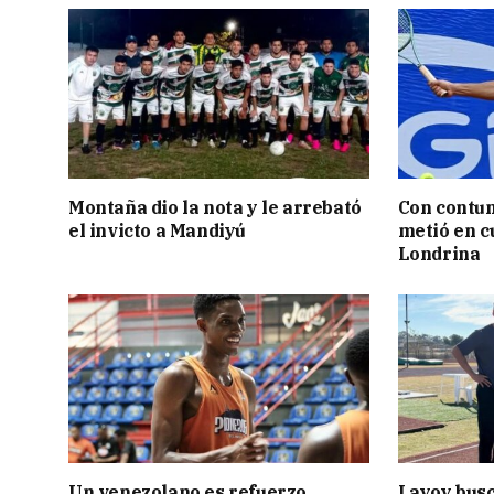
Montaña dio la nota y le arrebató
Con contun
el invicto a Mandiyú
metió en c
Londrina
Un venezolano es refuerzo
Layoy busc