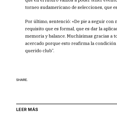
que en el futuro vamos a poder tener event
torneo sudamericano de selecciones, que e
Por último, sentenció: «De pie a seguir con
requisito que es formal, que es dar la aplic
memoria y balance. Muchísimas gracias a todo
acercado porque esto reafirma la condición p
querido club”.
SHARE.
LEER MÁS