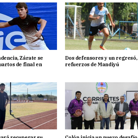
dencia, Zárate se
Dos defensores y un regresó,
uartos de final en
refuerzos de Mandiyú
ará recuperar su
Colón inicia un nuevo desafío