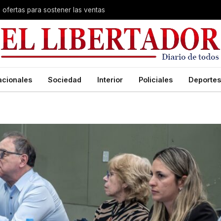
Valdés acelera el blindaje hídrico en el Sur provincial y supervisa reactivación de ruta
acionales
Sociedad
Interior
Policiales
Deportes