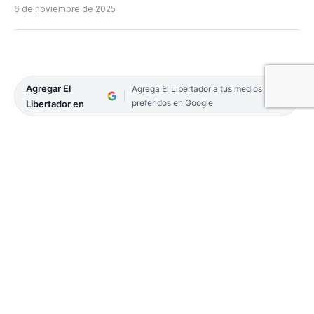
6 de noviembre de 2025
Agregar El
Agrega El Libertador a tus medios
preferidos en Google
Libertador en
Blender, el medio argentino que redefine el
streaming con figuras como Tomás Rebord y
Guillermo Aquino, acaba de lanzar una búsqueda
abierta para encontrar a su próximo talento. Pero