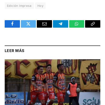
Edición Impresa
Hoy
Facebook
Twitter
Email
Telegram
WhatsApp
Copy
Link
LEER MÁS