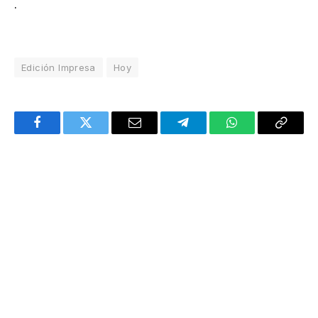
.
Edición Impresa
Hoy
Facebook
Twitter
Email
Telegram
WhatsApp
Copy
Link