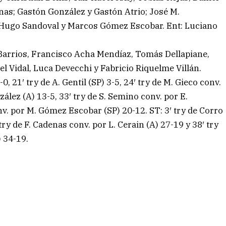
nas; Gastón González y Gastón Atrio; José M.
s, Hugo Sandoval y Marcos Gómez Escobar. Ent: Luciano
 Barrios, Francisco Acha Mendíaz, Tomás Dellapiane,
l Vidal, Luca Devecchi y Fabricio Riquelme Villán.
0, 21′ try de A. Gentil (SP) 3-5, 24′ try de M. Gieco conv.
zález (A) 13-5, 33′ try de S. Semino conv. por E.
nv. por M. Gómez Escobar (SP) 20-12. ST: 3′ try de Corro
ry de F. Cadenas conv. por L. Cerain (A) 27-19 y 38′ try
) 34-19.