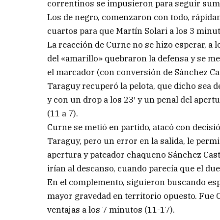
correntinos se impusieron para seguir suma
Los de negro, comenzaron con todo, rápidam
cuartos para que Martín Solari a los 3 minut
La reacción de Curne no se hizo esperar, a l
del «amarillo» quebraron la defensa y se me
el marcador (con conversión de Sánchez Caste
Taraguy recuperó la pelota, que dicho sea 
y con un drop a los 23′ y un penal del apert
(11 a 7).
Curne se metió en partido, atacó con decisió
Taraguy, pero un error en la salida, le permit
apertura y pateador chaqueño Sánchez Castel
irían al descanso, cuando parecía que el du
En el complemento, siguieron buscando esp
mayor gravedad en territorio opuesto. Fue C
ventajas a los 7 minutos (11-17).