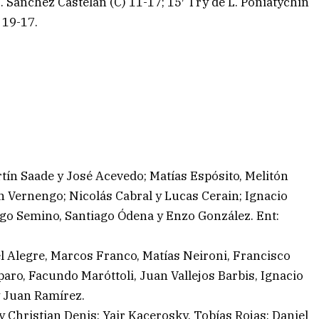
J. Sánchez Castelan (C) 11-17; 15′ Try de L. Poniatychin
 19-17.
ín Saade y José Acevedo; Matías Espósito, Melitón
ín Vernengo; Nicolás Cabral y Lucas Cerain; Ignacio
go Semino, Santiago Ódena y Enzo González. Ent:
 Alegre, Marcos Franco, Matías Neironi, Francisco
aro, Facundo Maróttoli, Juan Vallejos Barbis, Ignacio
y Juan Ramírez.
 Christian Denis; Yair Kacerosky, Tobías Rojas; Daniel