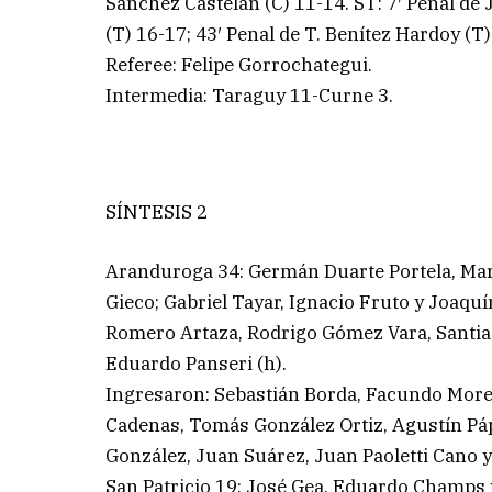
Sánchez Castelan (C) 11-14. ST: 7′ Penal de 
(T) 16-17; 43′ Penal de T. Benítez Hardoy (T)
Referee: Felipe Gorrochategui.
Intermedia: Taraguy 11-Curne 3.
SÍNTESIS 2
Aranduroga 34: Germán Duarte Portela, Mart
Gieco; Gabriel Tayar, Ignacio Fruto y Joaqu
Romero Artaza, Rodrigo Gómez Vara, Santia
Eduardo Panseri (h).
Ingresaron: Sebastián Borda, Facundo Morel
Cadenas, Tomás González Ortiz, Agustín Páp
González, Juan Suárez, Juan Paoletti Cano 
San Patricio 19: José Gea, Eduardo Champs y