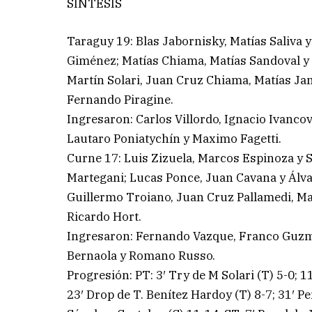
SÍNTESIS
Taraguy 19: Blas Jabornisky, Matías Saliva 
Giménez; Matías Chiama, Matías Sandoval y 
Martín Solari, Juan Cruz Chiama, Matías Jan
Fernando Piragine.
Ingresaron: Carlos Villordo, Ignacio Ivanco
Lautaro Poniatychín y Maximo Fagetti.
Curne 17: Luis Zizuela, Marcos Espinoza y 
Martegani; Lucas Ponce, Juan Cavana y Álva
Guillermo Troiano, Juan Cruz Pallamedi, Matí
Ricardo Hort.
Ingresaron: Fernando Vazque, Franco Guzmá
Bernaola y Romano Russo.
Progresión: PT: 3′ Try de M Solari (T) 5-0; 1
23′ Drop de T. Benítez Hardoy (T) 8-7; 31′ Pe