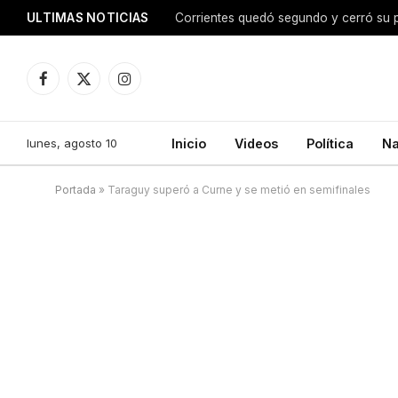
ULTIMAS NOTICIAS
Facebook
X
Instagram
(Twitter)
lunes, agosto 10
Inicio
Videos
Política
Na
Portada
»
Taraguy superó a Curne y se metió en semifinales