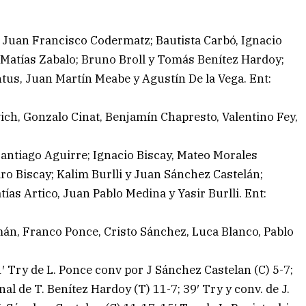
y Juan Francisco Codermatz; Bautista Carbó, Ignacio
Matías Zabalo; Bruno Broll y Tomás Benítez Hardoy;
tus, Juan Martín Meabe y Agustín De la Vega. Ent:
vich, Gonzalo Cinat, Benjamín Chapresto, Valentino Fey,
Santiago Aguirre; Ignacio Biscay, Mateo Morales
ro Biscay; Kalim Burlli y Juan Sánchez Castelán;
as Artico, Juan Pablo Medina y Yasir Burlli. Ent:
n, Franco Ponce, Cristo Sánchez, Luca Blanco, Pablo
1′ Try de L. Ponce conv por J Sánchez Castelan (C) 5-7;
nal de T. Benítez Hardoy (T) 11-7; 39′ Try y conv. de J.