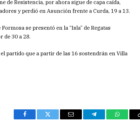
ne de Resistencia, por ahora sigue de capa caída,
dores y perdió en Asunción frente a Curda, 19 a 13.
e Formosa se presentó en la “Isla” de Regatas
r de 30 a 28.
l partido que a partir de las 16 sostendrán en Villa
Facebook
Twitter
Email
Telegram
WhatsAp