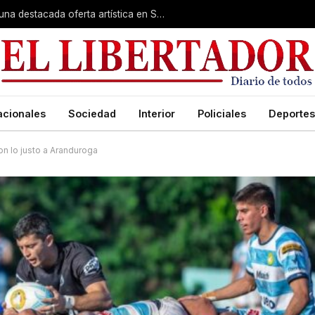
Rumbo a la Fiesta Patronal: fe, expo y una destacada oferta artística en San Roque
acionales
Sociedad
Interior
Policiales
Deportes
n lo justo a Aranduroga