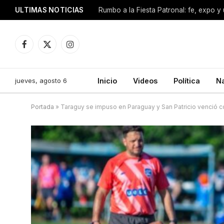
ULTIMAS NOTICIAS
Facebook
X
Instagram
(Twitter)
jueves, agosto 6
Inicio
Videos
Política
N
Portada
»
Taraguy se impuso en Paraguay y San Patricio venció co