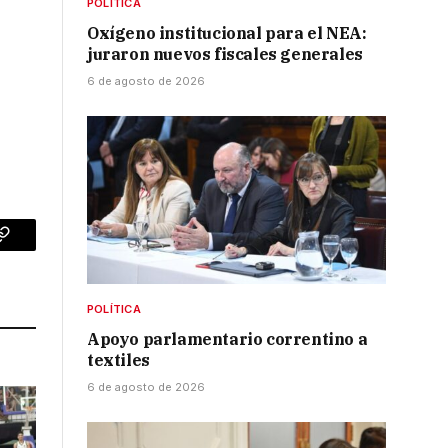
POLÍTICA
Oxígeno institucional para el NEA:
juraron nuevos fiscales generales
6 de agosto de 2026
p
Copy
Link
POLÍTICA
Apoyo parlamentario correntino a
textiles
6 de agosto de 2026