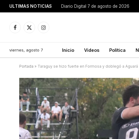
ULTIMAS NOTICIAS
Diario Digital 7 de agosto de 2026
Facebook
X
Instagram
(Twitter)
viernes, agosto 7
Inicio
Videos
Política
N
Portada
»
Taraguy se hizo fuerte en Formosa y doblegó a Aguará