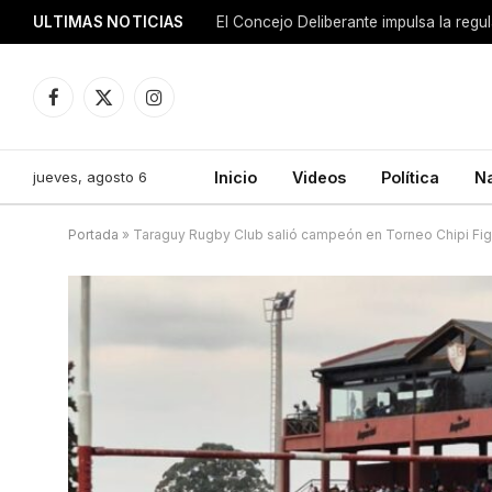
ULTIMAS NOTICIAS
El Concejo Deliberante impulsa la regu
Facebook
X
Instagram
(Twitter)
jueves, agosto 6
Inicio
Videos
Política
N
Portada
»
Taraguy Rugby Club salió campeón en Torneo Chipi Figa