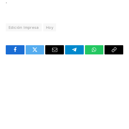
.
Edición Impresa
Hoy
Facebook
Twitter
Email
Telegram
WhatsApp
Copy
Link