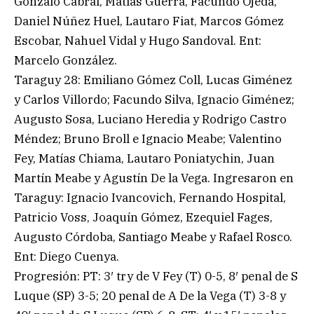
Gonzalo Cabral, Matías Guerra, Facundo Ojeda,
Daniel Núñez Huel, Lautaro Fiat, Marcos Gómez
Escobar, Nahuel Vidal y Hugo Sandoval. Ent:
Marcelo González.
Taraguy 28: Emiliano Gómez Coll, Lucas Giménez
y Carlos Villordo; Facundo Silva, Ignacio Giménez;
Augusto Sosa, Luciano Heredia y Rodrigo Castro
Méndez; Bruno Broll e Ignacio Meabe; Valentino
Fey, Matías Chiama, Lautaro Poniatychin, Juan
Martín Meabe y Agustín De la Vega. Ingresaron en
Taraguy: Ignacio Ivancovich, Fernando Hospital,
Patricio Voss, Joaquín Gómez, Ezequiel Fages,
Augusto Córdoba, Santiago Meabe y Rafael Rosco.
Ent: Diego Cuenya.
Progresión: PT: 3′ try de V Fey (T) 0-5, 8′ penal de S
Luque (SP) 3-5; 20 penal de A De la Vega (T) 3-8 y