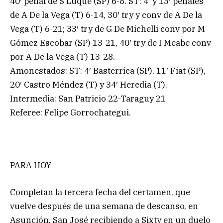
40′ penal de S Luque (SP) 6-8. ST: 4′ y 15′ penales
de A De la Vega (T) 6-14, 30′ try y conv de A De la
Vega (T) 6-21; 33′ try de G De Michelli conv por M
Gómez Escobar (SP) 13-21, 40′ try de I Meabe conv
por A De la Vega (T) 13-28.
Amonestados: ST: 4′ Basterrica (SP), 11′ Fiat (SP),
20′ Castro Méndez (T) y 34′ Heredia (T).
Intermedia: San Patricio 22-Taraguy 21
Referee: Felipe Gorrochategui.
PARA HOY
Completan la tercera fecha del certamen, que
vuelve después de una semana de descanso, en
Asunción, San José recibiendo a Sixty en un duelo