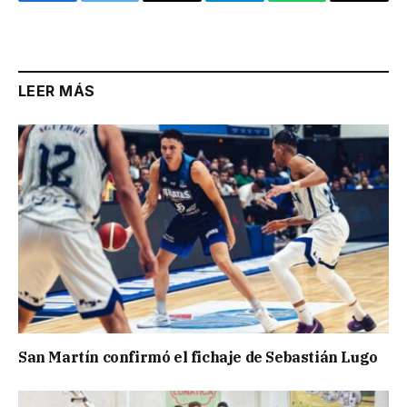
Facebook
Twitter
Email
Telegram
WhatsApp
Copy
Link
LEER MÁS
San Martín confirmó el fichaje de Sebastián Lugo