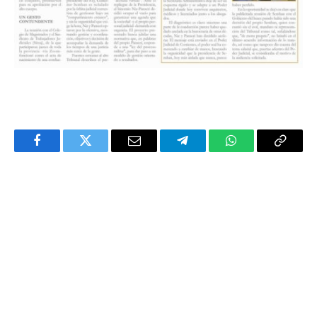
Facebook
Twitter
Email
Telegram
WhatsApp
Copy
Link