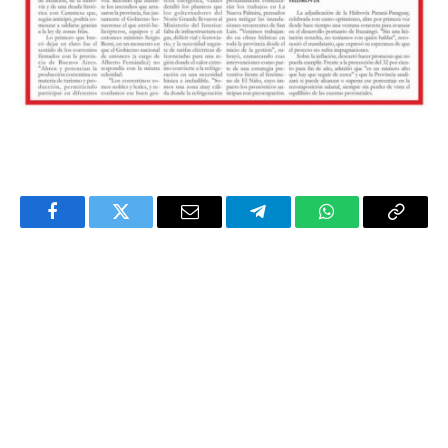
Facebook
Twitter
Email
Telegram
WhatsApp
Copy
Link