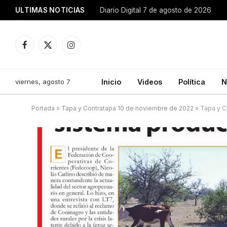
ULTIMAS NOTICIAS
Diario Digital 7 de agosto de 2026
Facebook
X
Instagram
(Twitter)
viernes, agosto 7
Inicio
Videos
Política
N
Portada
»
Tapa y Contratapa 10 de noviembre de 2022
»
Tapa y C