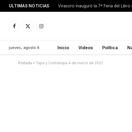
ULTIMAS NOTICIAS
Facebook
X
Instagram
(Twitter)
jueves, agosto 6
Inicio
Videos
Política
N
Portada
»
Tapa y Contratapa 4 de marzo de 2022