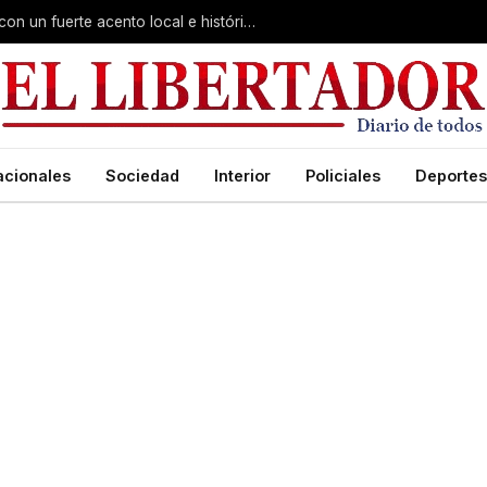
Virasoro inauguró la 7ª Feria del Libro con un fuerte acento local e histórico
acionales
Sociedad
Interior
Policiales
Deportes