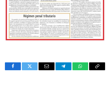
Facebook
Twitter
Email
Telegram
WhatsApp
Copy
Link