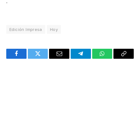
.
Edición Impresa
Hoy
Facebook
Twitter
Email
Telegram
WhatsApp
Copy
Link