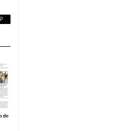
p
Copy
Link
o de