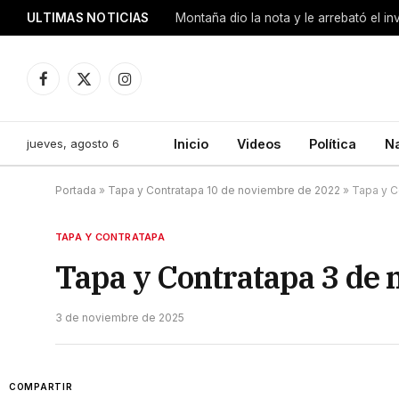
ULTIMAS NOTICIAS
Montaña dio la nota y le arrebató el i
Facebook
X
Instagram
(Twitter)
jueves, agosto 6
Inicio
Videos
Política
N
Portada
»
Tapa y Contratapa 10 de noviembre de 2022
»
Tapa y C
TAPA Y CONTRATAPA
Tapa y Contratapa 3 de
3 de noviembre de 2025
COMPARTIR