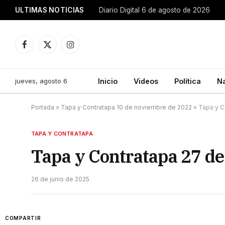
ULTIMAS NOTICIAS
Diario Digital 6 de agosto de 2026
Facebook
X
Instagram
(Twitter)
jueves, agosto 6
Inicio
Videos
Política
N
Portada
»
Tapa y Contratapa 10 de noviembre de 2022
»
Tapa y C
TAPA Y CONTRATAPA
Tapa y Contratapa 27 de
26 de junio de 2025
COMPARTIR