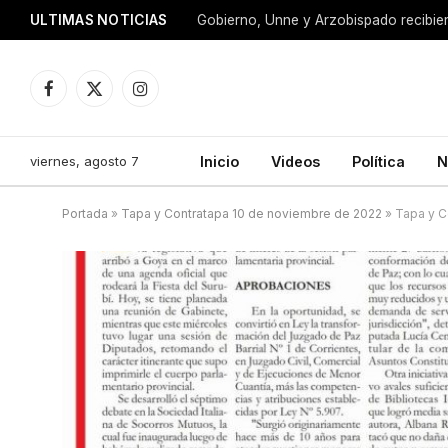
ULTIMAS NOTICIAS
Facebook
X
Instagram
(Twitter)
viernes, agosto 7
Inicio
Videos
Política
N
Portada
»
Tapa y Contratapa 10 de noviembre de 2022
»
Tapa y C